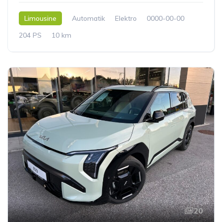
Limousine
Automatik
Elektro
0000-00-00
204 PS
10 km
20