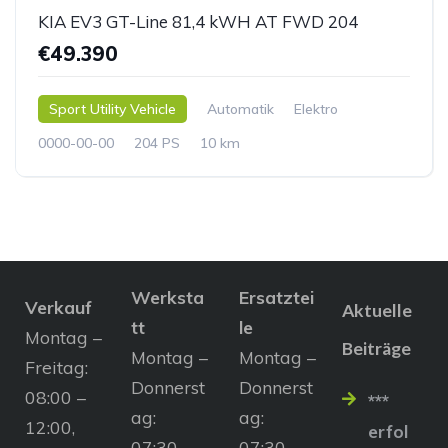
KIA EV3 GT-Line 81,4 kWH AT FWD 204
€49.390
Sport Utility Vehicle
Automatik
Elektro
0000-00-00
204 PS
10 km
Werksta
Ersatztei
Verkauf
Aktuelle
tt
le
Montag –
Beiträge
Montag –
Montag –
Freitag:
Donnerst
Donnerst
08:00 –
***
ag:
ag:
12:00,
erfol
07:30 –
07:30 –