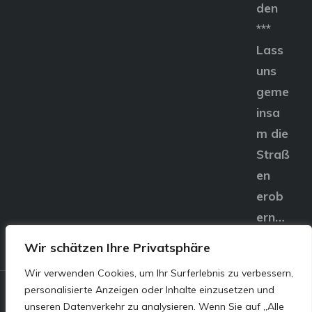
den
***
Lass
uns
geme
insa
m die
Straß
en
erob
ern…
Wir schätzen Ihre Privatsphäre
Wir verwenden Cookies, um Ihr Surferlebnis zu verbessern,
personalisierte Anzeigen oder Inhalte einzusetzen und
© E&S Motors GmbH,
unseren Datenverkehr zu analysieren. Wenn Sie auf „Alle