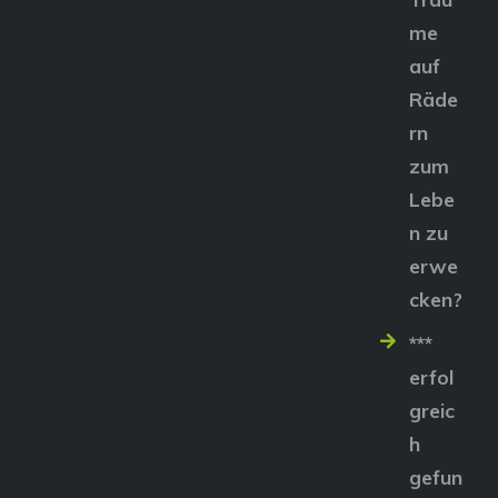
me
auf
Räde
rn
zum
Lebe
n zu
erwe
cken?
***
erfol
greic
h
gefun