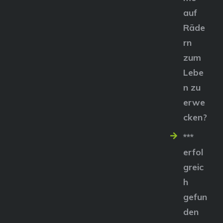
auf
Räde
rn
zum
Lebe
n zu
erwe
cken?
***
erfol
greic
h
gefun
den