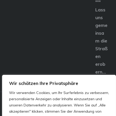
***
Lass
uns
geme
insa
m die
Straß
en
erob
ern…
Wir schätzen Ihre Privatsphäre
Wir verwenden Cookies, um Ihr Surferlebnis zu verbessern,
personalisierte Anzeigen oder Inhalte einzusetzen und
© E&S Motors GmbH,
unseren Datenverkehr zu analysieren. Wenn Sie auf „Alle
akzeptieren" klicken, stimmen Sie der Anwendung von
Linzer Straße 83 4240