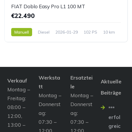
FIAT Doblo Easy Pro L1 100 MT
€22.490
Manuell
Diesel
2026-01-29
102 PS
10 km
Werksta
Ersatztei
Verkauf
Aktuelle
tt
le
Montag –
Beiträge
Montag –
Montag –
Freitag:
Donnerst
Donnerst
08:00 –
***
ag:
ag:
12:00,
erfol
07:30 –
07:30 –
13:00 –
greic
12:00,
12:00,