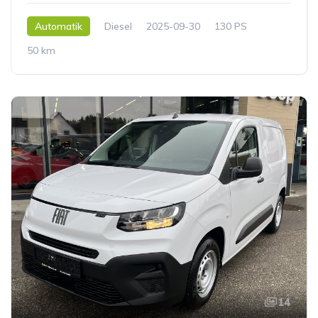
Automatik
Diesel
2025-09-30
130 PS
50 km
14