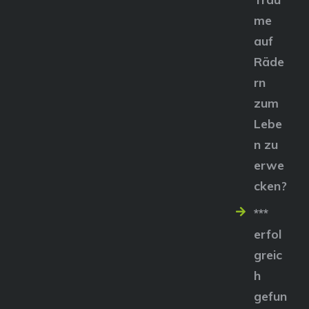
me
auf
Räde
rn
zum
Lebe
n zu
erwe
cken?
***
erfol
greic
h
gefun