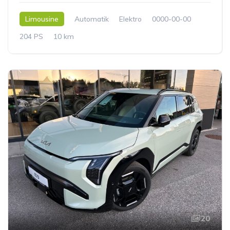
Limousine
Automatik
Elektro
0000-00-00
204 PS
10 km
20