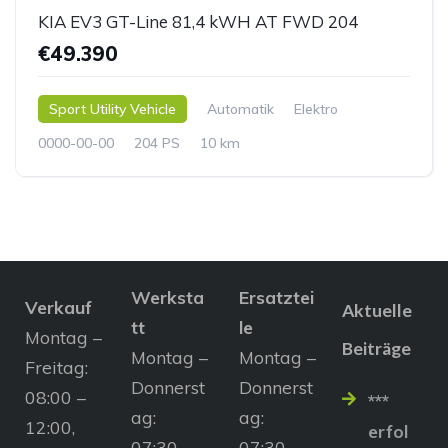
KIA EV3 GT-Line 81,4 kWH AT FWD 204
€49.390
Sport Utility Vehicle
Automatik
Elektro
0000-00-00
204 PS
10 km
Werksta
Ersatztei
Verkauf
Aktuelle
tt
le
Montag –
Beiträge
Montag –
Montag –
Freitag:
Donnerst
Donnerst
08:00 –
***
ag:
ag:
12:00,
erfol
07:30 –
07:30 –