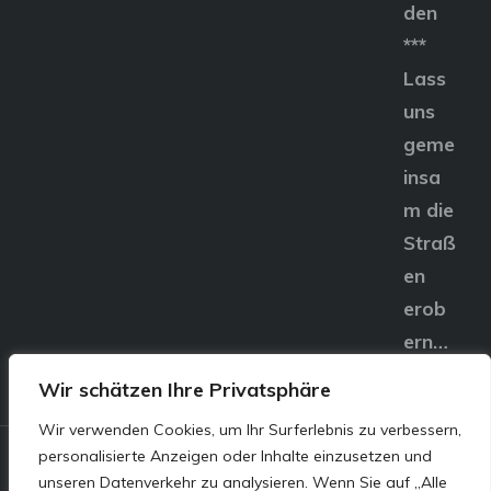
den
***
Lass
uns
geme
insa
m die
Straß
en
erob
ern…
Wir schätzen Ihre Privatsphäre
Wir verwenden Cookies, um Ihr Surferlebnis zu verbessern,
personalisierte Anzeigen oder Inhalte einzusetzen und
© E&S Motors GmbH,
unseren Datenverkehr zu analysieren. Wenn Sie auf „Alle