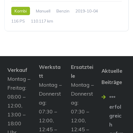
Kombi
Manuell
Benzin
2019-10-04
116 PS
110.117 km
Werksta
Ersatztei
Verkauf
Aktuelle
tt
le
Montag –
Beiträge
Montag –
Montag –
Freitag:
Donnerst
Donnerst
08:00 –
***
ag:
ag:
12:00,
erfol
07:30 –
07:30 –
13:00 –
greic
12:00,
12:00,
18:00
h
12:45 –
12:45 –
Uhr