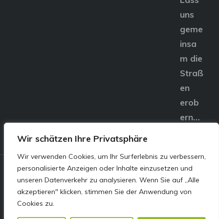
uns
geme
insa
m die
Straß
en
erob
ern…
Wir schätzen Ihre Privatsphäre
Wir verwenden Cookies, um Ihr Surferlebnis zu verbessern,
personalisierte Anzeigen oder Inhalte einzusetzen und
© E&S Motors GmbH,
unseren Datenverkehr zu analysieren. Wenn Sie auf „Alle
akzeptieren" klicken, stimmen Sie der Anwendung von
Linzer Straße 83 4240
Cookies zu.
Freistadt