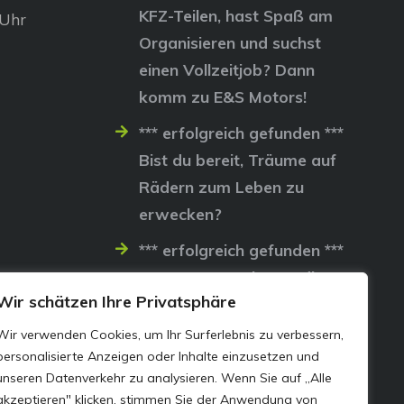
KFZ-Teilen, hast Spaß am
 Uhr
Organisieren und suchst
einen Vollzeitjob? Dann
komm zu E&S Motors!
*** erfolgreich gefunden ***
Bist du bereit, Träume auf
Rädern zum Leben zu
erwecken?
*** erfolgreich gefunden ***
Lass uns gemeinsam die
Wir schätzen Ihre Privatsphäre
Straßen erobern…
Wir verwenden Cookies, um Ihr Surferlebnis zu verbessern,
personalisierte Anzeigen oder Inhalte einzusetzen und
unseren Datenverkehr zu analysieren. Wenn Sie auf „Alle
akzeptieren" klicken, stimmen Sie der Anwendung von