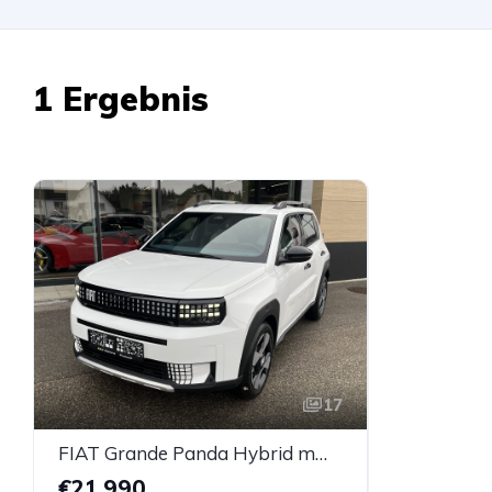
1 Ergebnis
17
FIAT Grande Panda Hybrid mHEV 110 6-Gang eDCT LaPrima
€21.990