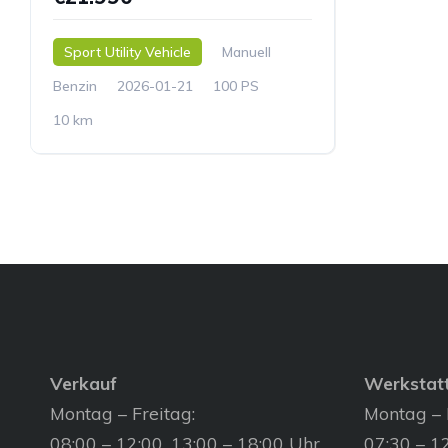
Sport Utility Vehicle
Manuell
Benzin
2026-01-21
100 PS
10 km
Verkauf
Werkstat
Montag – Freitag:
Montag – 
08:00 – 12:00, 13:00 – 18:00 Uhr
07:30 – 12