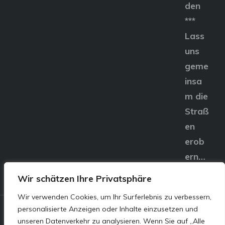
den
***
Lass
uns
geme
insa
m die
Straß
en
erob
ern…
Wir schätzen Ihre Privatsphäre
Wir verwenden Cookies, um Ihr Surferlebnis zu verbessern,
personalisierte Anzeigen oder Inhalte einzusetzen und
© E&S Motors GmbH,
unseren Datenverkehr zu analysieren. Wenn Sie auf „Alle