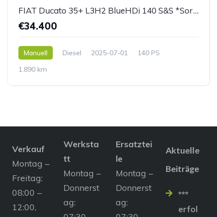
FIAT Ducato 35+ L3H2 BlueHDi 140 S&S *Sortimo Ausbau*
€34.400
Manuell
Diesel
2025-07-01
140 PS
1.890 km
Werksta
Ersatztei
Verkauf
Aktuelle
tt
le
Montag –
Beiträge
Montag –
Montag –
Freitag:
Donnerst
Donnerst
08:00 –
***
ag:
ag:
12:00,
erfol
07:30 –
07:30 –