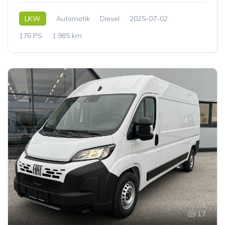
LKW
Automatik
Diesel
2025-07-02
176 PS
1.985 km
17