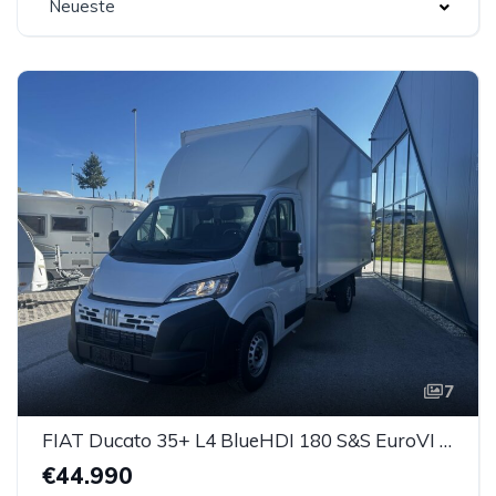
Neueste
7
FIAT Ducato 35+ L4 BlueHDI 180 S&S EuroVI EAT8 *Koffer* *Ladebordwand*
€44.990