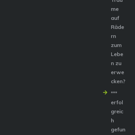
me
auf
Räde
rn
zum
Lebe
n zu
erwe
cken?
***
erfol
greic
h
gefun