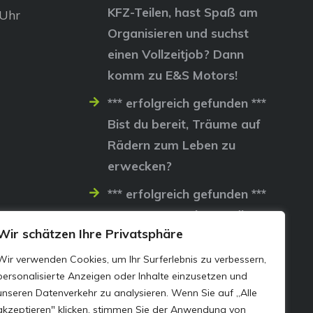
KFZ-Teilen, hast Spaß am
 Uhr
Organisieren und suchst
einen Vollzeitjob? Dann
komm zu E&S Motors!
*** erfolgreich gefunden ***
Bist du bereit, Träume auf
Rädern zum Leben zu
erwecken?
*** erfolgreich gefunden ***
Lass uns gemeinsam die
Wir schätzen Ihre Privatsphäre
Straßen erobern…
Wir verwenden Cookies, um Ihr Surferlebnis zu verbessern,
personalisierte Anzeigen oder Inhalte einzusetzen und
unseren Datenverkehr zu analysieren. Wenn Sie auf „Alle
akzeptieren" klicken, stimmen Sie der Anwendung von