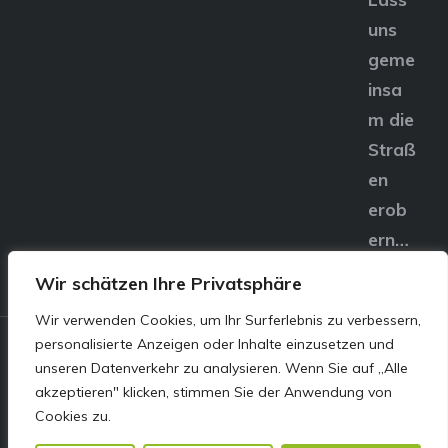
uns
geme
insa
m die
Straß
en
erob
ern…
Wir schätzen Ihre Privatsphäre
Wir verwenden Cookies, um Ihr Surferlebnis zu verbessern,
personalisierte Anzeigen oder Inhalte einzusetzen und
© E&S Motors GmbH,
unseren Datenverkehr zu analysieren. Wenn Sie auf „Alle
akzeptieren" klicken, stimmen Sie der Anwendung von
Linzer Straße 83 4240
Cookies zu.
Freistadt