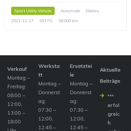
Sport Utility Vehicle
Automatik
Elektro
2021-12-27
503 PS
58.000 km
Werksta
Ersatztei
Verkauf
Aktuelle
tt
le
Montag –
Beiträge
Montag –
Montag –
Freitag:
Donnerst
Donnerst
08:00 –
***
ag:
ag:
12:00,
erfol
07:30 –
07:30 –
13:00 –
greic
12:00,
12:00,
18:00
h
12:45 –
12:45 –
Uhr