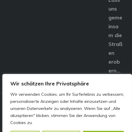
uns
geme
insa
m die
Straß
en
erob
ern…
Wir schätzen Ihre Privatsphäre
Wir verwenden Cookies, um Ihr Surferlebnis zu verbessern,
personalisierte Anzeigen oder Inhalte einzusetzen und
© E&S Motors GmbH,
unseren Datenverkehr zu analysieren. Wenn Sie auf „Alle
akzeptieren" klicken, stimmen Sie der Anwendung von
Linzer Straße 83 4240
Cookies zu.
Freistadt