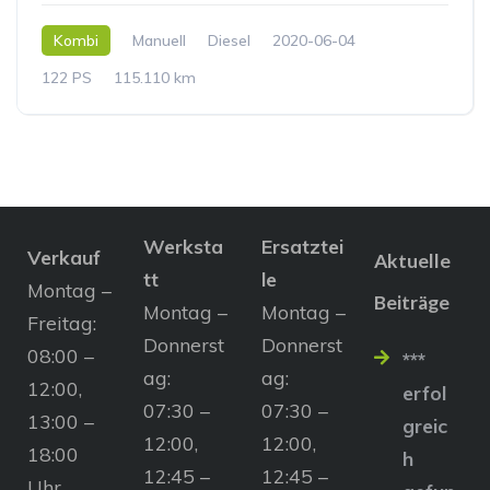
Kombi
Manuell
Diesel
2020-06-04
122 PS
115.110 km
Werksta
Ersatztei
Verkauf
Aktuelle
tt
le
Montag –
Beiträge
Montag –
Montag –
Freitag:
Donnerst
Donnerst
08:00 –
***
ag:
ag:
12:00,
erfol
07:30 –
07:30 –
13:00 –
greic
12:00,
12:00,
18:00
h
12:45 –
12:45 –
Uhr