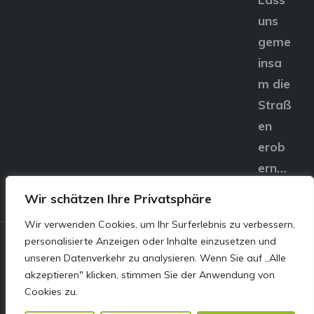
uns
geme
insa
m die
Straß
en
erob
ern…
Wir schätzen Ihre Privatsphäre
Wir verwenden Cookies, um Ihr Surferlebnis zu verbessern,
personalisierte Anzeigen oder Inhalte einzusetzen und
© E&S Motors GmbH,
unseren Datenverkehr zu analysieren. Wenn Sie auf „Alle
akzeptieren" klicken, stimmen Sie der Anwendung von
Linzer Straße 83 4240
Cookies zu.
Freistadt