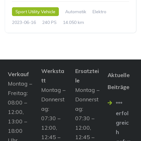
Sport Utility Vehicle
Automatik
Elektro
2023-06-16
240 PS
14.050 km
Werksta
Ersatztei
Verkauf
Aktuelle
tt
le
Montag –
Beiträge
Montag –
Montag –
Freitag:
Donnerst
Donnerst
08:00 –
***
ag:
ag:
12:00,
erfol
07:30 –
07:30 –
13:00 –
greic
12:00,
12:00,
18:00
h
12:45 –
12:45 –
Uhr