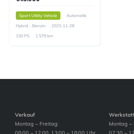
Sport Utility Vehicle
Automatik
Hybrid - Benzin
2025-11-28
150 PS
1.579 km
Verkauf
Werkstat
Montag – Freitag:
Montag – 
08:00 – 12:00, 13:00 – 18:00 Uhr
07:30 – 12