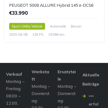
PEUGEOT 5008 ALLURE Hybrid 145 e-DCS6
€33.990
Sport Utility Vehicle
Automatik
Benzin
2025-04-08
136 PS
19.084 km
Werksta
Ersatztei
Verkauf
Aktuelle
tt
le
Montag –
Beiträge
Montag –
Montag –
Freitag:
Donnerst
Donnerst
08:00 –
***
ag:
ag:
12:00,
erfol
07:30 –
07:30 –