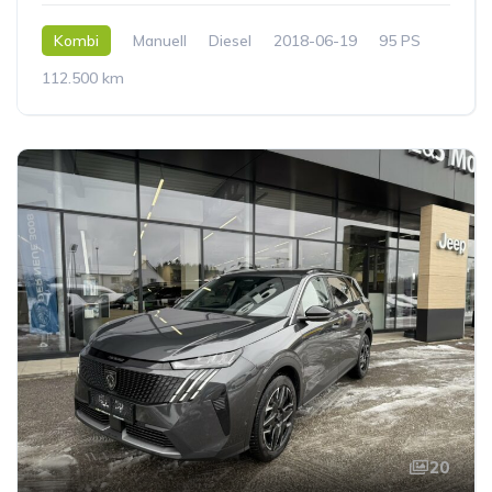
Kombi
Manuell
Diesel
2018-06-19
95 PS
112.500 km
20