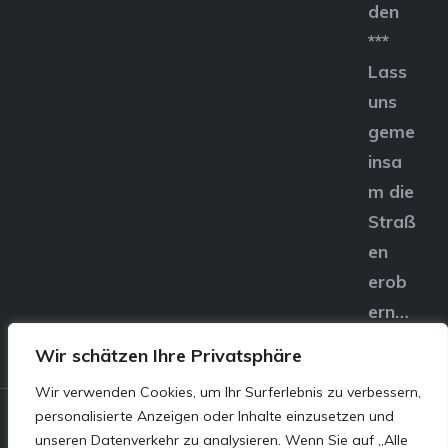
den
***
Lass
uns
geme
insa
m die
Straß
en
erob
ern…
Wir schätzen Ihre Privatsphäre
Wir verwenden Cookies, um Ihr Surferlebnis zu verbessern,
personalisierte Anzeigen oder Inhalte einzusetzen und
© E&S Motors GmbH,
unseren Datenverkehr zu analysieren. Wenn Sie auf „Alle