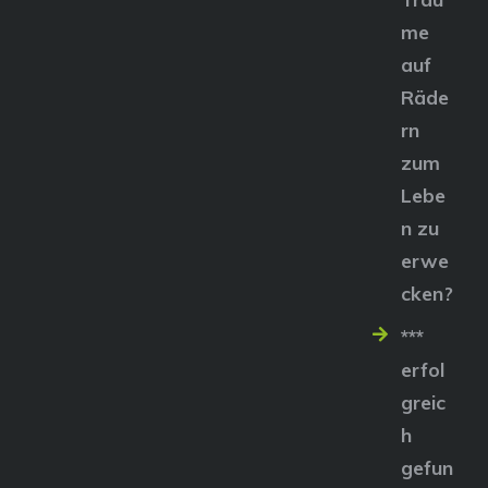
me
auf
Räde
rn
zum
Lebe
n zu
erwe
cken?
***
erfol
greic
h
gefun