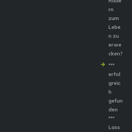
Räde
rn
zum
Lebe
n zu
erwe
cken?
***
erfol
greic
h
gefun
den
***
Lass