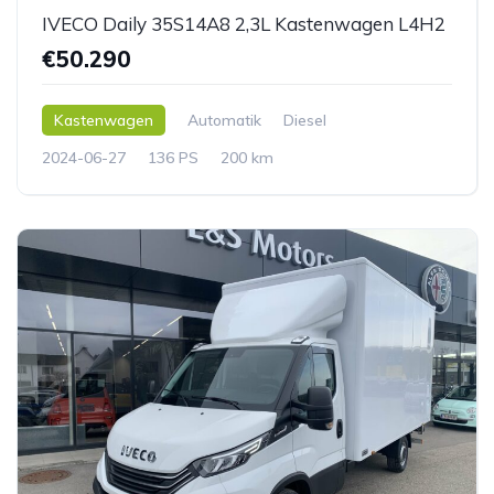
IVECO Daily 35S14A8 2,3L Kastenwagen L4H2
€50.290
Kastenwagen
Automatik
Diesel
2024-06-27
136 PS
200 km