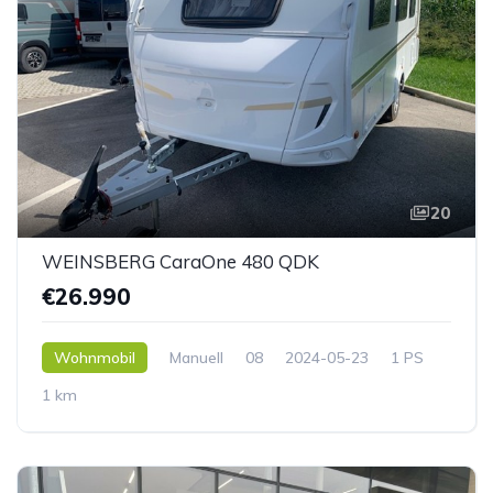
20
WEINSBERG CaraOne 480 QDK
€26.990
Wohnmobil
Manuell
08
2024-05-23
1 PS
1 km