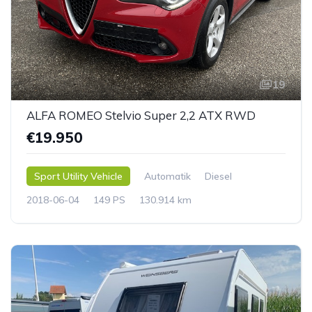
19
ALFA ROMEO Stelvio Super 2,2 ATX RWD
€19.950
Sport Utility Vehicle
Automatik
Diesel
2018-06-04
149 PS
130.914 km