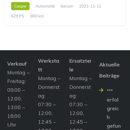
Coupe
Automatik
Benzin
2021-11-11
629 PS
800 km
Werksta
Ersatztei
Verkauf
Aktuelle
tt
le
Montag –
Beiträge
Montag –
Montag –
Freitag:
Donnerst
Donnerst
08:00 –
***
ag:
ag:
12:00,
erfol
07:30 –
07:30 –
13:00 –
greic
12:00,
12:00,
18:00
h
12:45 –
12:45 –
Uhr
gefun