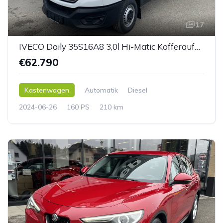
17
IVECO Daily 35S16A8 3,0l Hi-Matic Kofferaufbau mit LBW
€62.790
Kastenwagen
Automatik
Diesel
2024-06-26
160 PS
210 km