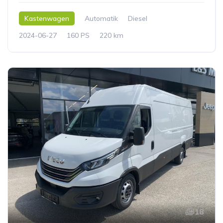
Kastenwagen
Automatik
Diesel
2024-06-27
160 PS
220 km
18