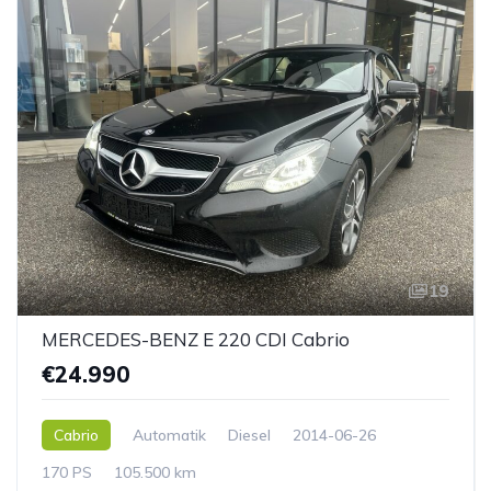
19
MERCEDES-BENZ E 220 CDI Cabrio
€24.990
Cabrio
Automatik
Diesel
2014-06-26
170 PS
105.500 km