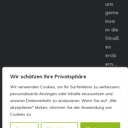
uns
geme
insa
m die
Straß
en
erob
ern…
Wir schätzen Ihre Privatsphäre
Wir verwenden Cookies, um Ihr Surferlebnis zu verbessern,
personalisierte Anzeigen oder Inhalte einzusetzen und
© E&S Motors GmbH,
unseren Datenverkehr zu analysieren. Wenn Sie auf „Alle
akzeptieren" klicken, stimmen Sie der Anwendung von
Linzer Straße 83 4240
Cookies zu.
Freistadt