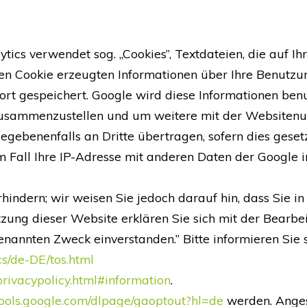
ytics verwendet sog. „Cookies”, Textdateien, die auf 
en Cookie erzeugten Informationen über Ihre Benutzu
ort gespeichert. Google wird diese Informationen ben
 zusammenzustellen und um weitere mit der Websiten
gebenenfalls an Dritte übertragen, sofern dies gesetz
m Fall Ihre IP-Adresse mit anderen Daten der Google 
hindern; wir weisen Sie jedoch darauf hin, dass Sie in
zung dieser Website erklären Sie sich mit der Bearbe
annten Zweck einverstanden.” Bitte informieren Sie 
cs/de-DE/tos.html
privacypolicy.html#information
.
/tools.google.com/dlpage/gaoptout?hl=de
werden. Anges