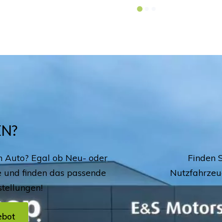
N?
n Auto? Egal ob Neu- oder
Finden 
 und finden das passende
Nutzfahrzeu
tellungen!
ebot