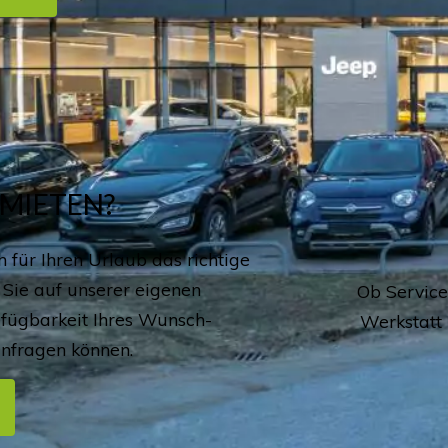
MIETEN?
 für Ihren Urlaub das richtige
Sie auf unserer eigenen
Ob Service
rfügbarkeit Ihres Wunsch-
Werkstatt 
anfragen können.