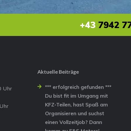
+43
7942 77
Aktuelle Beiträge
*** erfolgreich gefunden ***
0 Uhr
Du bist fit im Umgang mit
KFZ-Teilen, hast Spaß am
 Uhr
Organisieren und suchst
einen Vollzeitjob? Dann
komm zu E&S Motors!