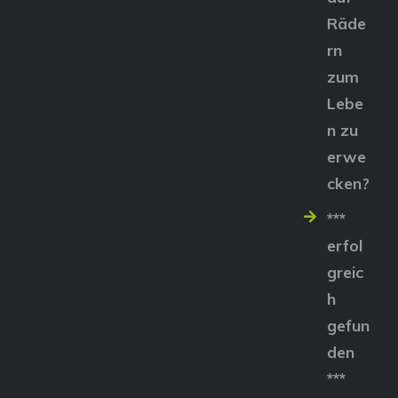
Räde
rn
zum
Lebe
n zu
erwe
cken?
***
erfol
greic
h
gefun
den
***