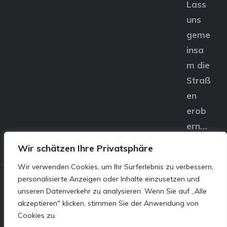
Lass
uns
geme
insa
m die
Straß
en
erob
ern…
Wir schätzen Ihre Privatsphäre
Wir verwenden Cookies, um Ihr Surferlebnis zu verbessern,
personalisierte Anzeigen oder Inhalte einzusetzen und
© E&S Motors GmbH,
unseren Datenverkehr zu analysieren. Wenn Sie auf „Alle
akzeptieren" klicken, stimmen Sie der Anwendung von
Linzer Straße 83 4240
Cookies zu.
Freistadt