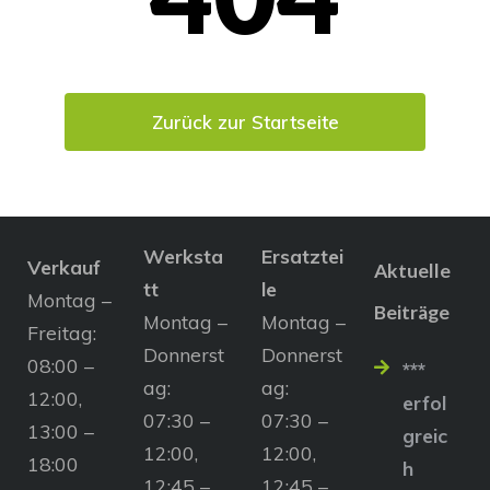
Zurück zur Startseite
Werksta
Ersatztei
Verkauf
Aktuelle
tt
le
Montag –
Beiträge
Montag –
Montag –
Freitag:
Donnerst
Donnerst
08:00 –
***
ag:
ag:
12:00,
erfol
07:30 –
07:30 –
13:00 –
greic
12:00,
12:00,
18:00
h
12:45 –
12:45 –