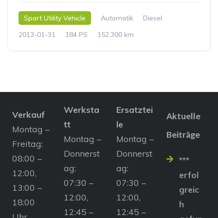
Sport Utility Vehicle
Automatik
Diesel
2013-01-31
184 PS
152.300 km
Werksta
Ersatztei
Verkauf
Aktuelle
tt
le
Montag –
Beiträge
Montag –
Montag –
Freitag:
Donnerst
Donnerst
08:00 –
***
ag:
ag:
12:00,
erfol
07:30 –
07:30 –
13:00 –
greic
12:00,
12:00,
18:00
h
12:45 –
12:45 –
Uhr