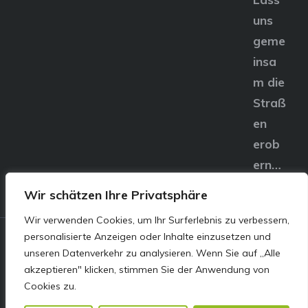
uns
geme
insa
m die
Straß
en
erob
ern…
Wir schätzen Ihre Privatsphäre
Wir verwenden Cookies, um Ihr Surferlebnis zu verbessern,
personalisierte Anzeigen oder Inhalte einzusetzen und
© E&S Motors GmbH,
unseren Datenverkehr zu analysieren. Wenn Sie auf „Alle
akzeptieren" klicken, stimmen Sie der Anwendung von
Linzer Straße 83 4240
Cookies zu.
Freistadt