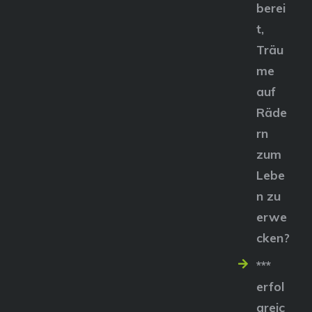
berei
t,
Träu
me
auf
Räde
rn
zum
Lebe
n zu
erwe
cken?
***
erfol
greic