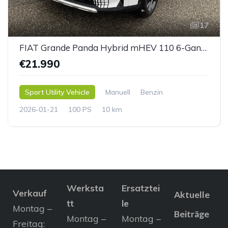
17
FIAT Grande Panda Hybrid mHEV 110 6-Gang eDCT LaPrima
€21.990
Sport Utility Vehicle
Manuell
Benzin
2026-01-21
100 PS
10 km
Werksta
Ersatztei
Verkauf
Aktuelle
tt
le
Montag –
Beiträge
Montag –
Montag –
Freitag: