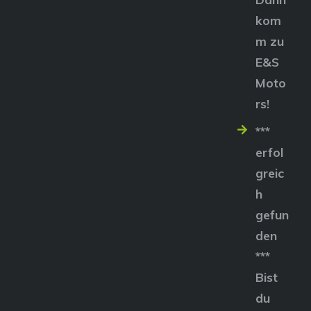
kom
m zu
E&S
Moto
rs!
***
erfol
greic
h
gefun
den
***
Bist
du