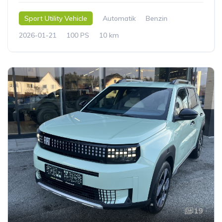
Sport Utility Vehicle
Automatik
Benzin
2026-01-21
100 PS
10 km
19