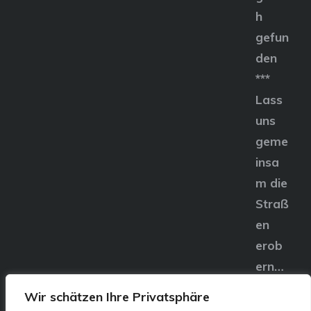
h
gefun
den
***
Lass
uns
geme
insa
m die
Straß
en
erob
ern…
Wir schätzen Ihre Privatsphäre