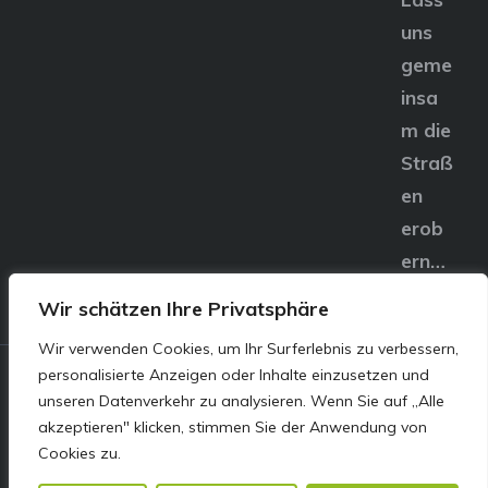
uns
geme
insa
m die
Straß
en
erob
ern…
Wir schätzen Ihre Privatsphäre
Wir verwenden Cookies, um Ihr Surferlebnis zu verbessern,
personalisierte Anzeigen oder Inhalte einzusetzen und
© E&S Motors GmbH,
unseren Datenverkehr zu analysieren. Wenn Sie auf „Alle
akzeptieren" klicken, stimmen Sie der Anwendung von
Linzer Straße 83 4240
Cookies zu.
Freistadt