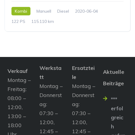
Kombi
Manuell
Diesel
2020-06-04
122 PS
115.110 km
Werksta
Ersatztei
Verkauf
Aktuelle
tt
le
Montag –
Beiträge
Montag –
Montag –
Freitag:
Donnerst
Donnerst
08:00 –
***
ag:
ag:
12:00,
erfol
07:30 –
07:30 –
13:00 –
greic
12:00,
12:00,
18:00
h
12:45 –
12:45 –
Uhr